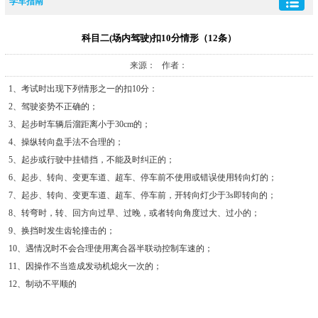
学车指南
科目二(场内驾驶)扣10分情形（12条）
来源： 作者：
1、考试时出现下列情形之一的扣10分：
2、驾驶姿势不正确的；
3、起步时车辆后溜距离小于30cm的；
4、操纵转向盘手法不合理的；
5、起步或行驶中挂错挡，不能及时纠正的；
6、起步、转向、变更车道、超车、停车前不使用或错误使用转向灯的；
7、起步、转向、变更车道、超车、停车前，开转向灯少于3s即转向的；
8、转弯时，转、回方向过早、过晚，或者转向角度过大、过小的；
9、换挡时发生齿轮撞击的；
10、遇情况时不会合理使用离合器半联动控制车速的；
11、因操作不当造成发动机熄火一次的；
12、制动不平顺的